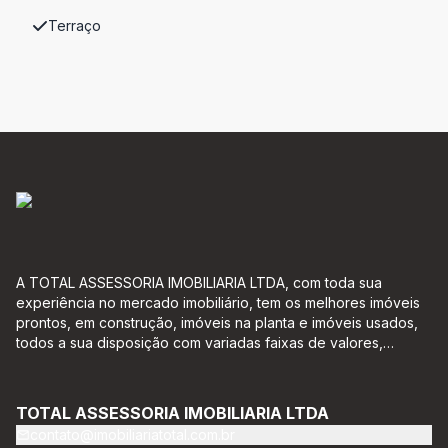
Terraço
A TOTAL ASSESSORIA IMOBILIARIA LTDA, com toda sua
experiência no mercado imobiliário, tem os melhores imóveis
prontos, em construção, imóveis na planta e imóveis usados,
todos a sua disposição com variadas faixas de valores,
bairros e dimensões para melhor atender as suas
necessidades e anseios. Ao nos procurar, nossos corretores –
credenciados ao CRECI-EE – estarão sempre prontos para
TOTAL ASSESSORIA IMOBILIARIA LTDA
responder-lhe todas as suas dúvidas sobre casas,
contato@imobiliariatotal.com.br
apartamentos, terrenos, salas comerciais e outros produtos