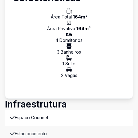
Área Total
164
m²
Área Privativa
164
m²
4
Dormitório
s
3
Banheiro
s
1
Suíte
2
Vaga
s
Infraestrutura
Espaco Gourmet
Estacionamento