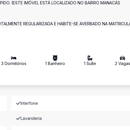
PIDO. (ESTE IMÓVEL ESTÁ LOCALIZADO NO BAIRRO MANACÁS
LMENTE REGULARIZADA E HABITE-SE AVERBADO NA MATRICULA
3
Dormitório
s
1
Banheiro
1
Suíte
2
Vaga
Interfone
Lavanderia