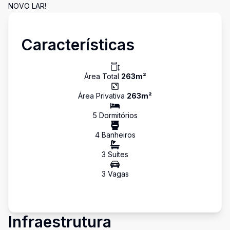
NOVO LAR!
Características
Área Total
263
m²
Área Privativa
263
m²
5
Dormitório
s
4
Banheiro
s
3
Suíte
s
3
Vaga
s
Infraestrutura