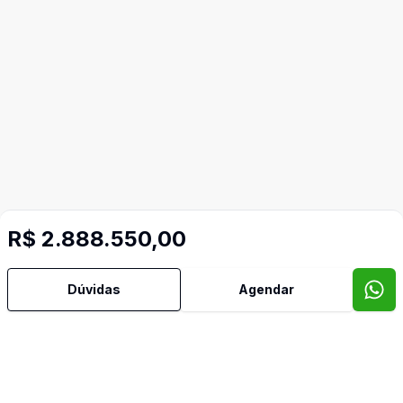
R$ 2.888.550,00
Mais informações
Dúvidas
Agendar
Água Quente
Área de Serviço