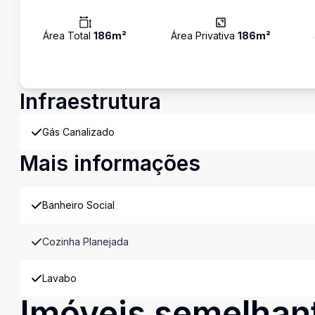
Área Total
186
m²
Área Privativa
186
m²
Infraestrutura
Gás Canalizado
Mais informações
Banheiro Social
Cozinha Planejada
Lavabo
Imóveis semelhan