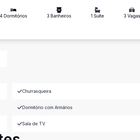
4
Dormitório
s
3
Banheiro
s
1
Suíte
3
Vaga
Churrasqueira
Dormitório com Armários
Sala de TV
tes