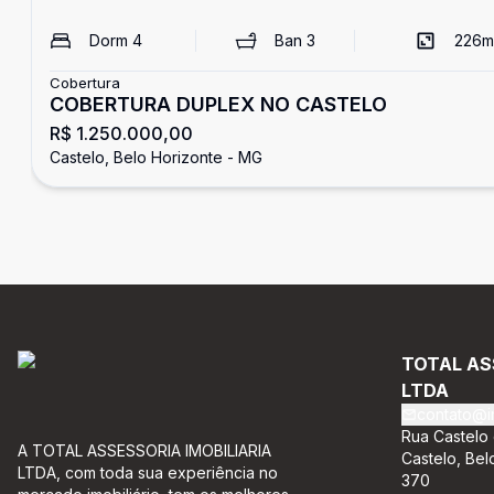
Dorm
4
Ban
3
226
m
Cobertura
COBERTURA DUPLEX NO CASTELO
R$ 1.250.000,00
Castelo, Belo Horizonte - MG
TOTAL AS
LTDA
contato@im
Rua Castelo 
A TOTAL ASSESSORIA IMOBILIARIA
Castelo, Bel
LTDA, com toda sua experiência no
370