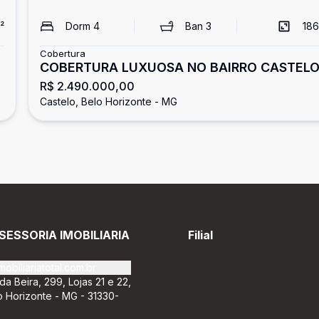
²
Dorm
4
Ban
3
186
Cobertura
COBERTURA LUXUOSA NO BAIRRO CASTEL
R$ 2.490.000,00
Castelo, Belo Horizonte - MG
SESSORIA IMOBILIARIA
Filial
obiliariatotal.com.br
da Beira, 299, Lojas 21 e 22,
o Horizonte - MG - 31330-