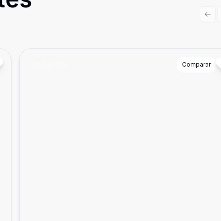
Prev
Cód:
14739
Comparar