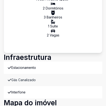
2
Dormitório
s
3
Banheiro
s
1
Suíte
2
Vaga
s
Infraestrutura
Estacionamento
Gás Canalizado
Interfone
Mapa do imóvel