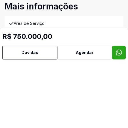
Mais informações
Área de Serviço
R$ 750.000,00
Armários Embutidos
Dúvidas
Agendar
Banheiro Social
Churrasqueira
Cozinha
Cozinha Planejada
Dormitório com Armários
Lavabo