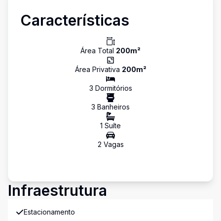
Características
Área Total
200
m²
Área Privativa
200
m²
3
Dormitório
s
3
Banheiro
s
1
Suíte
2
Vaga
s
Infraestrutura
Estacionamento