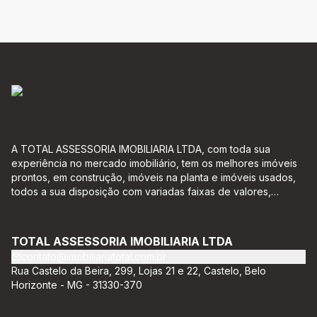
A TOTAL ASSESSORIA IMOBILIARIA LTDA, com toda sua
experiência no mercado imobiliário, tem os melhores imóveis
prontos, em construção, imóveis na planta e imóveis usados,
todos a sua disposição com variadas faixas de valores,
bairros e dimensões para melhor atender as suas
necessidades e anseios. Ao nos procurar, nossos corretores –
credenciados ao CRECI-EE – estarão sempre prontos para
TOTAL ASSESSORIA IMOBILIARIA LTDA
responder-lhe todas as suas dúvidas sobre casas,
contato@imobiliariatotal.com.br
apartamentos, terrenos, salas comerciais e outros produtos
Rua Castelo da Beira, 299, Lojas 21 e 22, Castelo, Belo
imobiliários.
Horizonte - MG - 31330-370