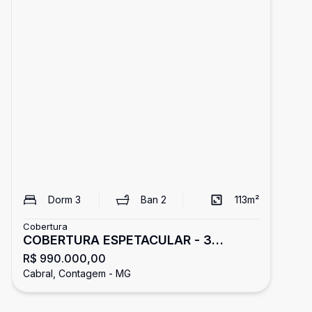
Dorm
3
Ban
2
113
m²
Cobertura
COBERTURA ESPETACULAR - 3
R$ 990.000,00
QUARTOS, 189M²
Cabral, Contagem - MG