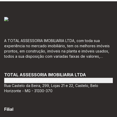
A TOTAL ASSESSORIA IMOBILIARIA LTDA, com toda sua
experiência no mercado imobiliário, tem os melhores imóveis
prontos, em construção, imóveis na planta e imóveis usados,
todos a sua disposição com variadas faixas de valores,
bairros e dimensões para melhor atender as suas
necessidades e anseios. Ao nos procurar, nossos corretores –
credenciados ao CRECI-EE – estarão sempre prontos para
TOTAL ASSESSORIA IMOBILIARIA LTDA
responder-lhe todas as suas dúvidas sobre casas,
contato@imobiliariatotal.com.br
apartamentos, terrenos, salas comerciais e outros produtos
Rua Castelo da Beira, 299, Lojas 21 e 22, Castelo, Belo
imobiliários.
Horizonte - MG - 31330-370
Filial