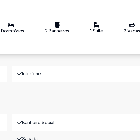
Dormitório
s
2
Banheiro
s
1
Suíte
2
Vaga
Interfone
Banheiro Social
Sacada