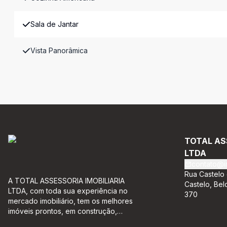
Sala de Jantar
Vista Panorâmica
TOTAL AS
LTDA
contato@im
Rua Castelo 
A TOTAL ASSESSORIA IMOBILIARIA
Castelo, Bel
LTDA, com toda sua experiência no
370
mercado imobiliário, tem os melhores
imóveis prontos, em construção,
imóveis na planta e imóveis usados,