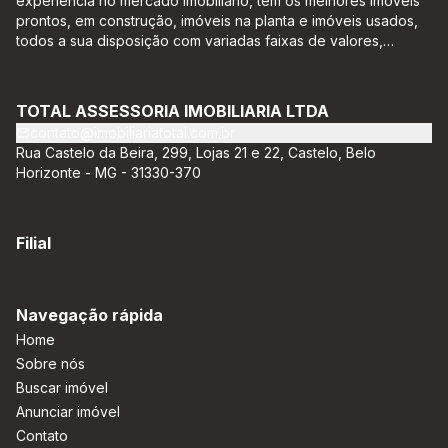
experiência no mercado imobiliário, tem os melhores imóveis
prontos, em construção, imóveis na planta e imóveis usados,
todos a sua disposição com variadas faixas de valores,
bairros e dimensões para melhor atender as suas
necessidades e anseios. Ao nos procurar, nossos corretores –
credenciados ao CRECI-EE – estarão sempre prontos para
TOTAL ASSESSORIA IMOBILIARIA LTDA
responder-lhe todas as suas dúvidas sobre casas,
contato@imobiliariatotal.com.br
apartamentos, terrenos, salas comerciais e outros produtos
Rua Castelo da Beira, 299, Lojas 21 e 22, Castelo, Belo
imobiliários.
Horizonte - MG - 31330-370
Filial
Navegação rápida
Home
Sobre nós
Buscar imóvel
Anunciar imóvel
Contato