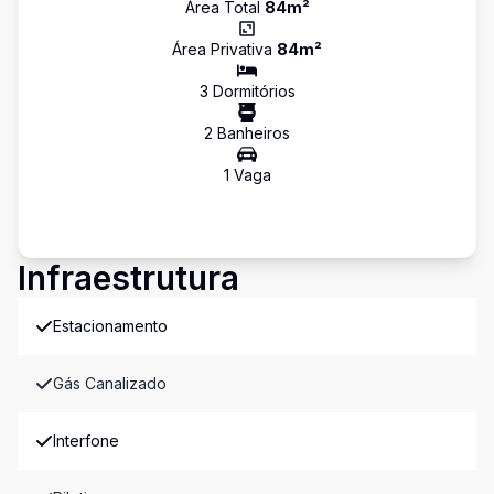
Área Total
84
m²
Área Privativa
84
m²
3
Dormitório
s
2
Banheiro
s
1
Vaga
Infraestrutura
Estacionamento
Gás Canalizado
Interfone