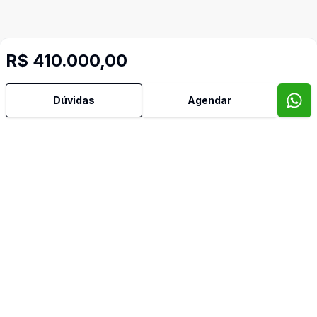
Mais informações
R$ 410.000,00
Área de Serviço
Dúvidas
Agendar
Banheiro Social
Cozinha Planejada
Dependência de Empregada
Despensa
Dormitório com Armários
Sala de Jantar