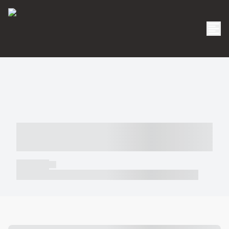
----- ----- -- ------ ---- ---- -- ----- -----
----- --- ------
----- -----
----- ----- -- ------ ---- ---- -- ----- ----- ----- --- ------