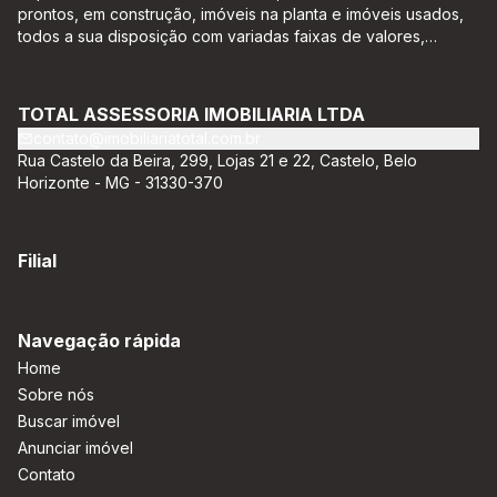
prontos, em construção, imóveis na planta e imóveis usados,
todos a sua disposição com variadas faixas de valores,
bairros e dimensões para melhor atender as suas
necessidades e anseios. Ao nos procurar, nossos corretores –
credenciados ao CRECI-EE – estarão sempre prontos para
TOTAL ASSESSORIA IMOBILIARIA LTDA
responder-lhe todas as suas dúvidas sobre casas,
contato@imobiliariatotal.com.br
apartamentos, terrenos, salas comerciais e outros produtos
Rua Castelo da Beira, 299, Lojas 21 e 22, Castelo, Belo
imobiliários.
Horizonte - MG - 31330-370
Filial
Navegação rápida
Home
Sobre nós
Buscar imóvel
Anunciar imóvel
Contato