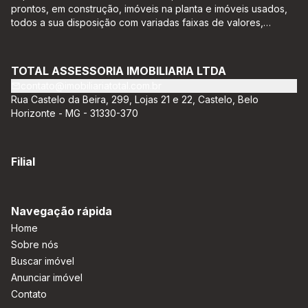
prontos, em construção, imóveis na planta e imóveis usados,
todos a sua disposição com variadas faixas de valores,
bairros e dimensões para melhor atender as suas
necessidades e anseios. Ao nos procurar, nossos corretores –
credenciados ao CRECI-EE – estarão sempre prontos para
TOTAL ASSESSORIA IMOBILIARIA LTDA
responder-lhe todas as suas dúvidas sobre casas,
contato@imobiliariatotal.com.br
apartamentos, terrenos, salas comerciais e outros produtos
Rua Castelo da Beira, 299, Lojas 21 e 22, Castelo, Belo
imobiliários.
Horizonte - MG - 31330-370
Filial
Navegação rápida
Home
Sobre nós
Buscar imóvel
Anunciar imóvel
Contato