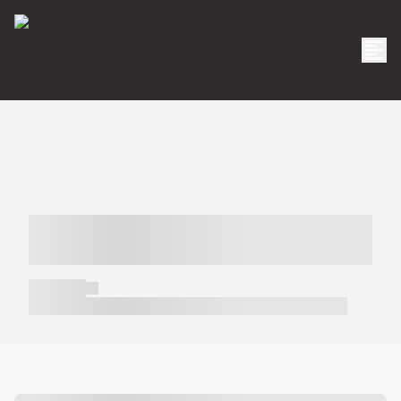
----- ----- -- ------ ---- ---- -- ----- -----
----- --- ------
----- -----
----- ----- -- ------ ---- ---- -- ----- ----- ----- --- ------