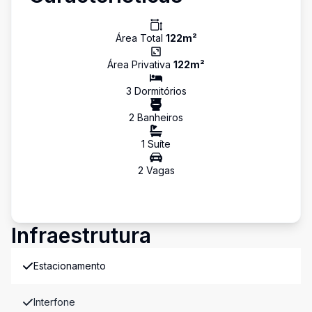
Área Total
122
m²
Área Privativa
122
m²
3
Dormitório
s
2
Banheiro
s
1
Suíte
2
Vaga
s
Infraestrutura
Estacionamento
Interfone