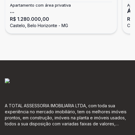
Apartamento com área privativa
Apa
...
ÁR
R$ 1.280.000,00
R$ 
CA
Castelo, Belo Horizonte - MG
Cas
A TOTAL ASSESSORIA IMOBILIARIA LTDA, com toda sua
experiência no mercado imobiliário, tem os melhores imóveis
prontos, em construção, imóveis na planta e imóveis usados,
todos a sua disposição com variadas faixas de valores,
bairros e dimensões para melhor atender as suas