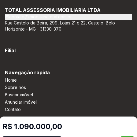
necessidades e anseios. Ao nos procurar, nossos corretores –
credenciados ao CRECI-EE – estarão sempre prontos para
TOTAL ASSESSORIA IMOBILIARIA LTDA
responder-lhe todas as suas dúvidas sobre casas,
contato@imobiliariatotal.com.br
apartamentos, terrenos, salas comerciais e outros produtos
Rua Castelo da Beira, 299, Lojas 21 e 22, Castelo, Belo
imobiliários.
Horizonte - MG - 31330-370
Filial
Navegação rápida
Home
Sobre nós
Buscar imóvel
Anunciar imóvel
Contato
R$ 1.090.000,00
Imobiliária Certificada: