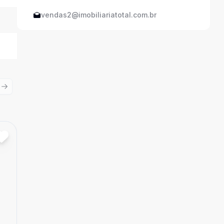
vendas2@imobiliariatotal.com.br
ious slide
Next slide
Cód:
14495
Comparar