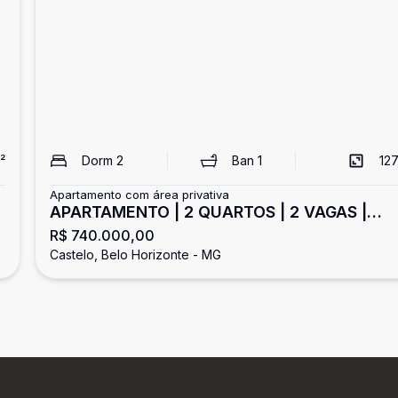
²
Dorm
2
Ban
1
127
Apartamento com área privativa
APARTAMENTO | 2 QUARTOS | 2 VAGAS |
R$ 740.000,00
BAIRRO CASTELO
Castelo, Belo Horizonte - MG