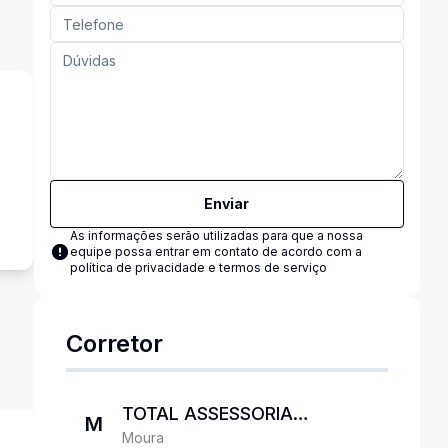
s
Enviar
As informações serão utilizadas para que a nossa
equipe possa entrar em contato de acordo com a
política de privacidade e termos de serviço
Corretor
TOTAL ASSESSORIA
M
Moura
IMOBILIARIA LTDA