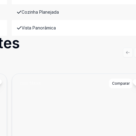
Cozinha Planejada
Vista Panorâmica
tes
Prev
Cód:
14839
Comparar