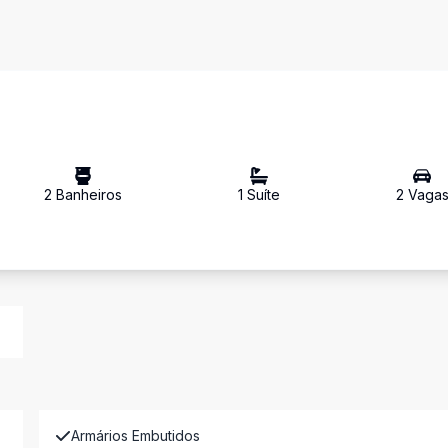
2
Banheiro
s
1
Suíte
2
Vaga
Armários Embutidos