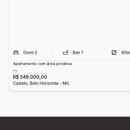
Dorm
2
Ban
1
80
m
Apartamento com área privativa
...
R$ 549.000,00
Castelo, Belo Horizonte - MG