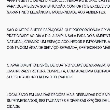
APARTAMENTO DE ALTO PADRÃO À VENDA NO BAIRRO CASTELO
PARA QUEM BUSCA SOFISTICAÇÃO, CONFORTO E EXCLUSIVID
GARANTINDO ELEGÂNCIA E MODERNIDADE AOS AMBIENTES.
SÃO QUATRO SUÍTES ESPAÇOSAS QUE PROPORCIONAM PRIVA
PRATICIDADE AO DIA A DIA. A AMPLA SALA PARA DOIS AMBIE
NATURAL, CRIANDO UM ESPAÇO ACOLHEDOR E IMPONENTE. 
CONTA COM ÁREA DE SERVIÇO SEPARADA, OFERECENDO MAIS
O APARTAMENTO DISPÕE DE QUATRO VAGAS DE GARAGEM, 
UMA INFRAESTRUTURA COMPLETA, COM ACADEMIA EQUIPADA,
SOFISTICADO, INTERFONE E ELEVADOR.
LOCALIZADO EM UMA DAS REGIÕES MAIS DESEJADAS DO BAIR
SUPERMERCADOS, RESTAURANTES E DIVERSAS OPÇÕES DE LAZ
CIDADE.