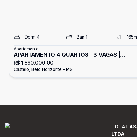
Dorm
4
Ban
1
165
m
Apartamento
APARTAMENTO 4 QUARTOS | 3 VAGAS |
R$ 1.890.000,00
BAIRRO CASTELO
Castelo, Belo Horizonte - MG
TOTAL AS
LTDA