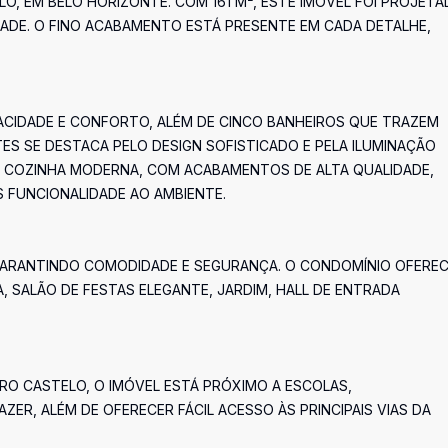
, EM BELO HORIZONTE. COM 161 M², ESTE IMÓVEL FOI PROJET
ADE. O FINO ACABAMENTO ESTÁ PRESENTE EM CADA DETALHE,
CIDADE E CONFORTO, ALÉM DE CINCO BANHEIROS QUE TRAZEM
NTES SE DESTACA PELO DESIGN SOFISTICADO E PELA ILUMINAÇÃO
A COZINHA MODERNA, COM ACABAMENTOS DE ALTA QUALIDADE,
 FUNCIONALIDADE AO AMBIENTE.
GARANTINDO COMODIDADE E SEGURANÇA. O CONDOMÍNIO OFERE
 SALÃO DE FESTAS ELEGANTE, JARDIM, HALL DE ENTRADA
RO CASTELO, O IMÓVEL ESTÁ PRÓXIMO A ESCOLAS,
ER, ALÉM DE OFERECER FÁCIL ACESSO ÀS PRINCIPAIS VIAS DA