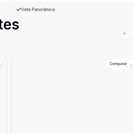
Vista Panorâmica
tes
Prev
Cód:
14159
Comparar