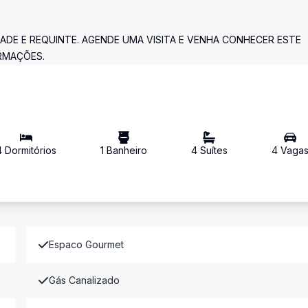
DE E REQUINTE. AGENDE UMA VISITA E VENHA CONHECER ESTE
ORMAÇÕES.
4
Dormitório
s
1
Banheiro
4
Suíte
s
4
Vaga
Espaco Gourmet
Gás Canalizado