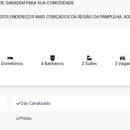
 DE GARAGEM PARA SUA COMODIDADE.
 DOS ENDEREÇOS MAIS COBIÇADOS DA REGIÃO DA PAMPULHA. AG
4
Dormitório
s
4
Banheiro
s
2
Suíte
s
3
Vaga
Gás Canalizado
Pilotis