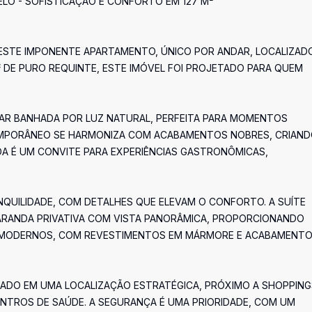
O - SOFISTICAÇÃO E CONFORTO EM 127 M²
STE IMPONENTE APARTAMENTO, ÚNICO POR ANDAR, LOCALIZAD
² DE PURO REQUINTE, ESTE IMÓVEL FOI PROJETADO PARA QUEM
TAR BANHADA POR LUZ NATURAL, PERFEITA PARA MOMENTOS
NTEMPORÂNEO SE HARMONIZA COM ACABAMENTOS NOBRES, CRIAN
DA É UM CONVITE PARA EXPERIÊNCIAS GASTRONÔMICAS,
QUILIDADE, COM DETALHES QUE ELEVAM O CONFORTO. A SUÍTE
VARANDA PRIVATIVA COM VISTA PANORÂMICA, PROPORCIONANDO
 MODERNOS, COM REVESTIMENTOS EM MÁRMORE E ACABAMENT
UADO EM UMA LOCALIZAÇÃO ESTRATÉGICA, PRÓXIMO A SHOPPING
TROS DE SAÚDE. A SEGURANÇA É UMA PRIORIDADE, COM UM