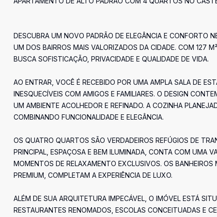
APARTAMENTO DE ALTO PADRÃO COM 4 QUARTOS NO CASTEL
DESCUBRA UM NOVO PADRÃO DE ELEGÂNCIA E CONFORTO NE
UM DOS BAIRROS MAIS VALORIZADOS DA CIDADE. COM 127 M
BUSCA SOFISTICAÇÃO, PRIVACIDADE E QUALIDADE DE VIDA.
AO ENTRAR, VOCÊ É RECEBIDO POR UMA AMPLA SALA DE ES
INESQUECÍVEIS COM AMIGOS E FAMILIARES. O DESIGN CO
UM AMBIENTE ACOLHEDOR E REFINADO. A COZINHA PLANEJA
COMBINANDO FUNCIONALIDADE E ELEGÂNCIA.
OS QUATRO QUARTOS SÃO VERDADEIROS REFÚGIOS DE TRAN
PRINCIPAL, ESPAÇOSA E BEM ILUMINADA, CONTA COM UMA 
MOMENTOS DE RELAXAMENTO EXCLUSIVOS. OS BANHEIROS
PREMIUM, COMPLETAM A EXPERIÊNCIA DE LUXO.
ALÉM DE SUA ARQUITETURA IMPECÁVEL, O IMÓVEL ESTÁ SIT
RESTAURANTES RENOMADOS, ESCOLAS CONCEITUADAS E CEN