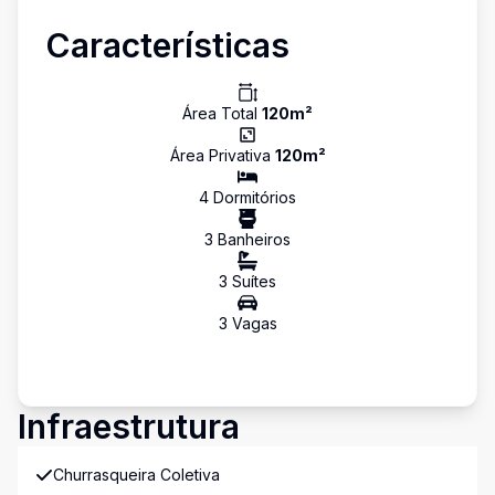
Características
Área Total
120
m²
Área Privativa
120
m²
4
Dormitório
s
3
Banheiro
s
3
Suíte
s
3
Vaga
s
Infraestrutura
Churrasqueira Coletiva