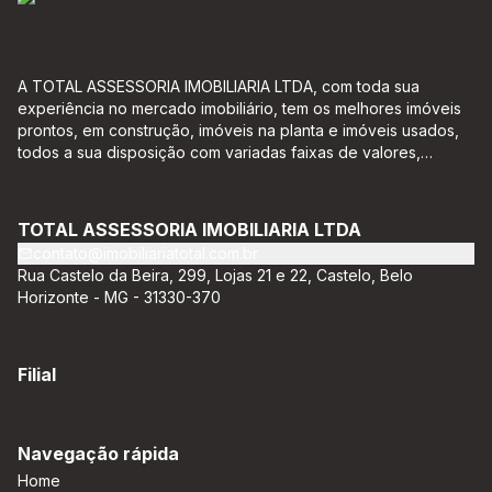
A TOTAL ASSESSORIA IMOBILIARIA LTDA, com toda sua
experiência no mercado imobiliário, tem os melhores imóveis
prontos, em construção, imóveis na planta e imóveis usados,
todos a sua disposição com variadas faixas de valores,
bairros e dimensões para melhor atender as suas
necessidades e anseios. Ao nos procurar, nossos corretores –
credenciados ao CRECI-EE – estarão sempre prontos para
TOTAL ASSESSORIA IMOBILIARIA LTDA
responder-lhe todas as suas dúvidas sobre casas,
contato@imobiliariatotal.com.br
apartamentos, terrenos, salas comerciais e outros produtos
Rua Castelo da Beira, 299, Lojas 21 e 22, Castelo, Belo
imobiliários.
Horizonte - MG - 31330-370
Filial
Navegação rápida
Home