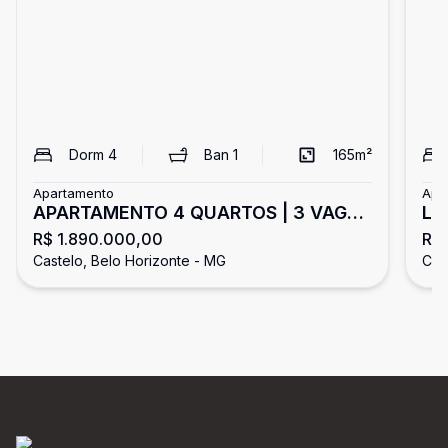
Dorm
4
Ban
1
165
m²
Apartamento
Apa
APARTAMENTO 4 QUARTOS | 3 VAGAS
LA
R$ 1.890.000,00
R$
| BAIRRO CASTELO
Castelo, Belo Horizonte - MG
Cas