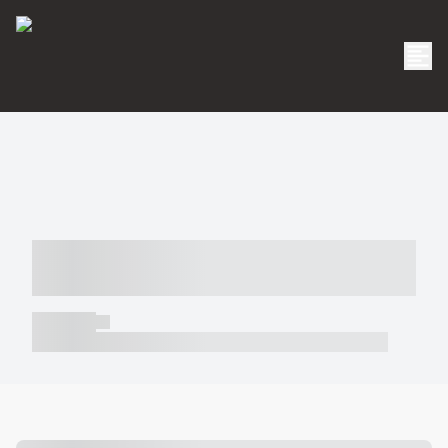
----- ----- -- ------ ---- ---- -- ----- -----
----- --- ------
----- -----
----- ----- -- ------ ---- ---- -- ----- ----- ----- --- ------