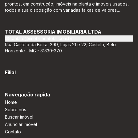
prontos, em construção, imóveis na planta e imóveis usados,
todos a sua disposição com variadas faixas de valores,
bairros e dimensões para melhor atender as suas
necessidades e anseios. Ao nos procurar, nossos corretores –
credenciados ao CRECI-EE – estarão sempre prontos para
TOTAL ASSESSORIA IMOBILIARIA LTDA
responder-lhe todas as suas dúvidas sobre casas,
contato@imobiliariatotal.com.br
apartamentos, terrenos, salas comerciais e outros produtos
Rua Castelo da Beira, 299, Lojas 21 e 22, Castelo, Belo
imobiliários.
Horizonte - MG - 31330-370
Filial
Navegação rápida
Home
Sobre nós
Buscar imóvel
Anunciar imóvel
Contato