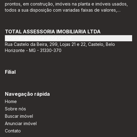
prontos, em construção, imóveis na planta e imóveis usados,
todos a sua disposição com variadas faixas de valores,
bairros e dimensões para melhor atender as suas
necessidades e anseios. Ao nos procurar, nossos corretores –
credenciados ao CRECI-EE – estarão sempre prontos para
TOTAL ASSESSORIA IMOBILIARIA LTDA
responder-lhe todas as suas dúvidas sobre casas,
contato@imobiliariatotal.com.br
apartamentos, terrenos, salas comerciais e outros produtos
Rua Castelo da Beira, 299, Lojas 21 e 22, Castelo, Belo
imobiliários.
Horizonte - MG - 31330-370
Filial
Navegação rápida
Home
Sobre nós
Buscar imóvel
Anunciar imóvel
Contato