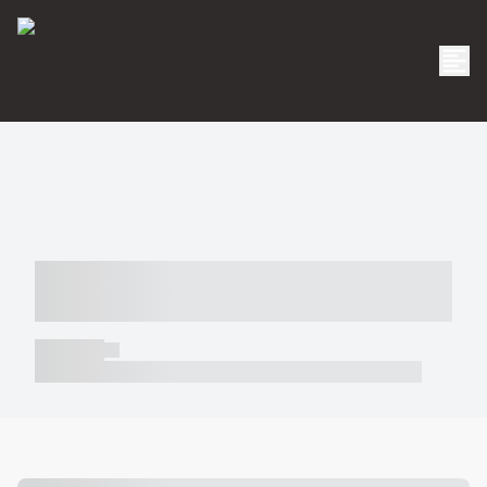
----- ----- -- ------ ---- ---- -- ----- -----
----- --- ------
----- -----
----- ----- -- ------ ---- ---- -- ----- ----- ----- --- ------