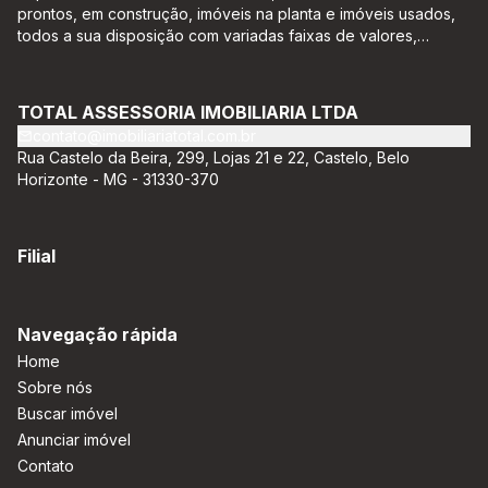
prontos, em construção, imóveis na planta e imóveis usados,
todos a sua disposição com variadas faixas de valores,
bairros e dimensões para melhor atender as suas
necessidades e anseios. Ao nos procurar, nossos corretores –
credenciados ao CRECI-EE – estarão sempre prontos para
TOTAL ASSESSORIA IMOBILIARIA LTDA
responder-lhe todas as suas dúvidas sobre casas,
contato@imobiliariatotal.com.br
apartamentos, terrenos, salas comerciais e outros produtos
Rua Castelo da Beira, 299, Lojas 21 e 22, Castelo, Belo
imobiliários.
Horizonte - MG - 31330-370
Filial
Navegação rápida
Home
Sobre nós
Buscar imóvel
Anunciar imóvel
Contato