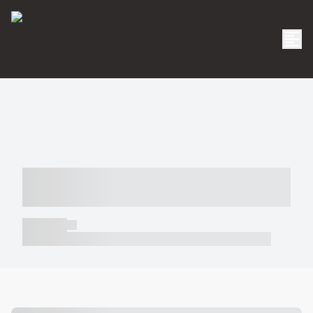
----- ----- -- ------ ---- ---- -- ----- -----
----- --- ------
----- -----
----- ----- -- ------ ---- ---- -- ----- ----- ----- --- ------