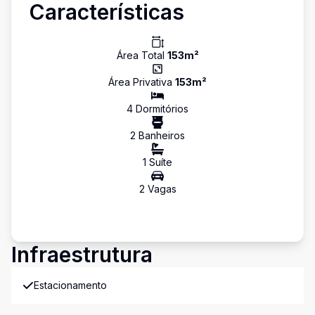
Características
Área Total
153
m²
Área Privativa
153
m²
4
Dormitório
s
2
Banheiro
s
1
Suíte
2
Vaga
s
Infraestrutura
Estacionamento