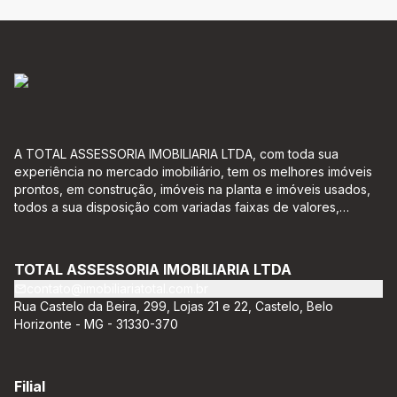
A TOTAL ASSESSORIA IMOBILIARIA LTDA, com toda sua
experiência no mercado imobiliário, tem os melhores imóveis
prontos, em construção, imóveis na planta e imóveis usados,
todos a sua disposição com variadas faixas de valores,
bairros e dimensões para melhor atender as suas
necessidades e anseios. Ao nos procurar, nossos corretores –
credenciados ao CRECI-EE – estarão sempre prontos para
TOTAL ASSESSORIA IMOBILIARIA LTDA
responder-lhe todas as suas dúvidas sobre casas,
contato@imobiliariatotal.com.br
apartamentos, terrenos, salas comerciais e outros produtos
Rua Castelo da Beira, 299, Lojas 21 e 22, Castelo, Belo
imobiliários.
Horizonte - MG - 31330-370
Filial