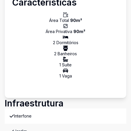
Características
Área Total
90
m²
Área Privativa
90
m²
2
Dormitório
s
2
Banheiro
s
1
Suíte
1
Vaga
Infraestrutura
Interfone