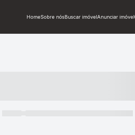
Home
Sobre nós
Buscar imóvel
Anunciar imóvel
----- ---- ---- -- ----
----- -----
----- ----- -- ------ ---- ---- -- ----- ----- ----- --- ------