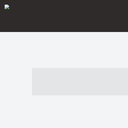
----- ----- -- -
- ------