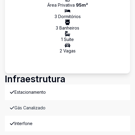
Área Privativa
95
m²
3
Dormitório
s
3
Banheiro
s
1
Suíte
2
Vaga
s
Infraestrutura
Estacionamento
Gás Canalizado
Interfone