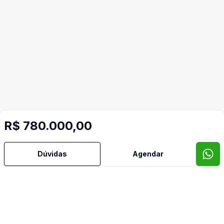
Mais informações
R$ 780.000,00
Ar Condicionado
Dúvidas
Agendar
Área de Serviço
Armários Embutidos