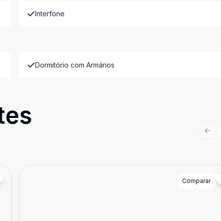
Interfone
Dormitório com Armários
tes
Prev
Cód:
14842
Comparar