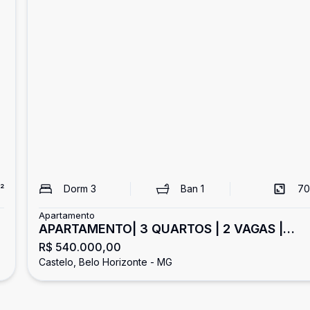
²
Dorm
3
Ban
1
70
Apartamento
APARTAMENTO| 3 QUARTOS | 2 VAGAS |
R$ 540.000,00
BAIRRO CASTELO
Castelo, Belo Horizonte - MG