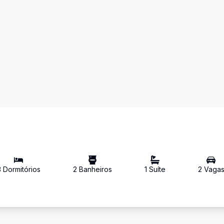
3
Dormitório
s
2
Banheiro
s
1
Suíte
2
Vaga