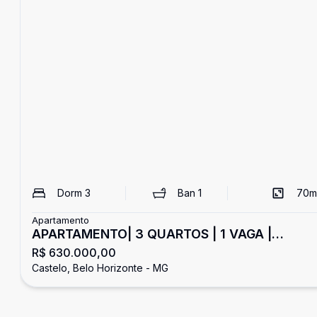
Dorm
3
Ban
1
70
m
Apartamento
APARTAMENTO| 3 QUARTOS | 1 VAGA |
R$ 630.000,00
BAIRRO CASTELO
Castelo, Belo Horizonte - MG