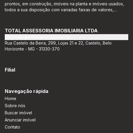
prontos, em construção, imóveis na planta e imóveis usados,
todos a sua disposição com variadas faixas de valores,
bairros e dimensões para melhor atender as suas
necessidades e anseios. Ao nos procurar, nossos corretores –
credenciados ao CRECI-EE – estarão sempre prontos para
TOTAL ASSESSORIA IMOBILIARIA LTDA
responder-lhe todas as suas dúvidas sobre casas,
contato@imobiliariatotal.com.br
apartamentos, terrenos, salas comerciais e outros produtos
Rua Castelo da Beira, 299, Lojas 21 e 22, Castelo, Belo
imobiliários.
Horizonte - MG - 31330-370
Filial
Navegação rápida
Home
Sobre nós
Buscar imóvel
Anunciar imóvel
Contato