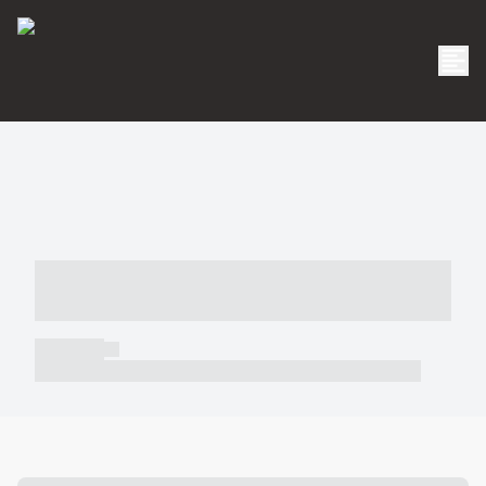
----- ----- -- ------ ---- ---- -- ----- -----
----- --- ------
----- -----
----- ----- -- ------ ---- ---- -- ----- ----- ----- --- ------